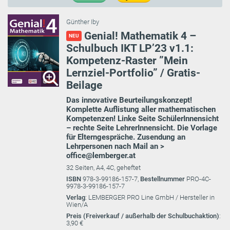
Günther Iby
Genial! Mathematik 4 –
NEU
Schulbuch IKT LP’23 v1.1:
Kompetenz-Raster ”Mein
Lernziel-Portfolio” / Gratis-
Beilage
Das innovative Beurteilungskonzept!
Komplette Auflistung aller mathematischen
Kompetenzen! Linke Seite SchülerInnensicht
– rechte Seite LehrerInnensicht. Die Vorlage
für Elterngespräche. Zusendung an
Lehrpersonen nach Mail an >
office@lemberger.at
32 Seiten, A4, 4C, geheftet
ISBN
978-3-99186-157-7,
Bestellnummer
PRO-4C-
9978-3-99186-157-7
Verlag
: LEMBERGER PRO Line GmbH / Hersteller in
Wien/A
Preis (Freiverkauf / außerhalb der Schulbuchaktion)
:
3,90 €