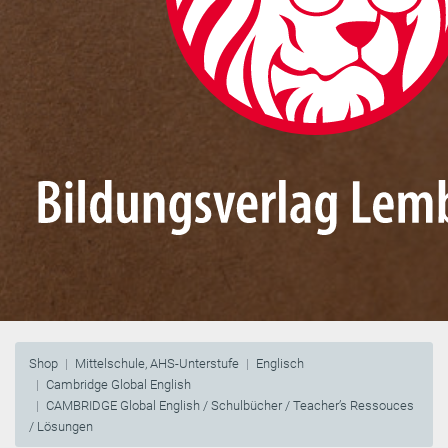
Shop
Mittelschule, AHS-Unterstufe
Englisch
Cambridge Global English
CAMBRIDGE Global English / Schulbücher / Teacher’s Ressouces
/ Lösungen