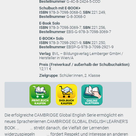
Bestellnummer
G-4C-8-2424-5-COD
Schulbuch mit E-BOOK+
ISBN
978-3-7098-3068-0,
SBN
221.249,
Bestellnummer
G-8-3068-0
E-Book Solo
ISBN
978-3-7098-3069-7,
SBN
221.256,
Bestellnummer
EBS-G-978-3-7098-3069-7
E-BOOK+ Solo
ISBN
978-3-7098-2921-9,
SBN
221.250,
Bestellnummer
EBSP-G-978-3-7098-2921-9
Verlag
: BVL – Bildungsverlag Lemberger GmbH /
Hersteller in Wien/A
Preis (Freiverkauf / außerhalb der Schulbuchaktion)
:
12,11 €
Zielgruppe
: Schüler:innen, 2. Klasse
Die erfolgreiche CAMBRIDGE Global English Serie ermöglicht ein
neues Sprachenlernen.CAMBRIDGE GLOBAL ENGLISH LEARNER’S
BOOK … … strebt danach, die Vielfalt der Lernenden
widerzuspiegeln ... fördert Respekt und Interesse an anderen