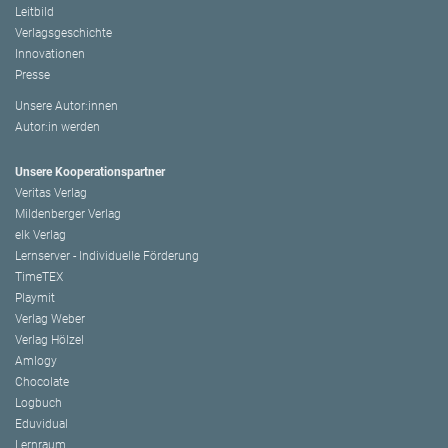
Leitbild
Verlagsgeschichte
Innovationen
Presse
Unsere Autor:innen
Autor:in werden
Unsere Kooperationspartner
Veritas Verlag
Mildenberger Verlag
elk Verlag
Lernserver - Individuelle Förderung
TimeTEX
Playmit
Verlag Weber
Verlag Hölzel
Amlogy
Chocolate
Logbuch
Eduvidual
Lernraum