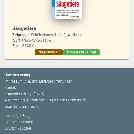
Säugetiere
Zielgruppe:
Schüler:innen; 1., 2., 3., 4. Klasse
ISBN
978-3-7098-0117-8
Preis:
22,80 €
ZUM PRODUKT
PRINT.BUCH KAUFEN
Über den Verlag
Impressum, AGB und Lieferbestimmungen
Kontakt
Kundenberatung (E-Mail)
Auslieferung (Direktbestellung für den Buchhandel)
Datenschutzerklärung
Lemberger Blog
BVL auf Facebook
BVL auf Youtube