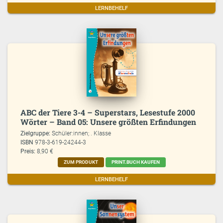
LERNBEHELF
ABC der Tiere 3-4 – Superstars, Lesestufe 2000
Wörter – Band 05: Unsere größten Erfindungen
Zielgruppe:
Schüler:innen; . Klasse
ISBN
978-3-619-24244-3
Preis:
8,90 €
ZUM PRODUKT
PRINT.BUCH KAUFEN
LERNBEHELF