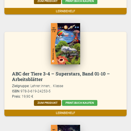
ZUM PRODUKT
PRINT.BUCH KAUFEN
LERNBEHELF
ABC der Tiere 3-4 – Superstars, Band 01-10 –
Arbeitsblätter
Zielgruppe:
Lehrer:innen; . Klasse
ISBN
978-3-619-24253-5
Preis:
19,90 €
ZUM PRODUKT
PRINT.BUCH KAUFEN
LERNBEHELF