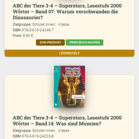
ABC der Tiere 3-4 – Superstars, Lesestufe 2000
Wörter – Band 07: Warum verschwanden die
Dinosaurier?
Zielgruppe:
Schüler:innen; . Klasse
ISBN
978-3-619-24246-7
Preis:
8,90 €
ZUM PRODUKT
PRINT.BUCH KAUFEN
LERNBEHELF
ABC der Tiere 3-4 – Superstars, Lesestufe 2000
Wörter – Band 14: Was sind Mumien?
Zielgruppe:
Schüler:innen; . Klasse
ISBN
978-3-619-24223-8