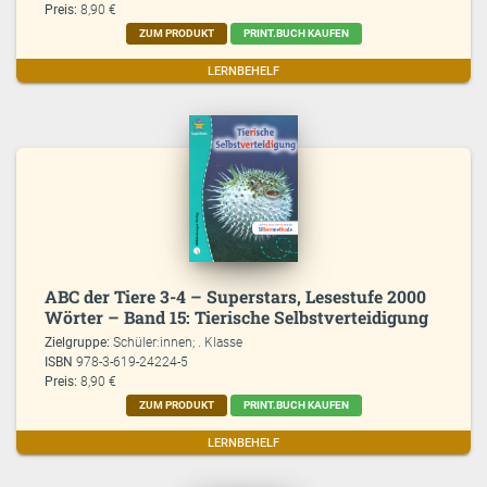
Preis:
8,90 €
ZUM PRODUKT
PRINT.BUCH KAUFEN
LERNBEHELF
ABC der Tiere 3-4 – Superstars, Lesestufe 2000
Wörter – Band 15: Tierische Selbstverteidigung
Zielgruppe:
Schüler:innen; . Klasse
ISBN
978-3-619-24224-5
Preis:
8,90 €
ZUM PRODUKT
PRINT.BUCH KAUFEN
LERNBEHELF