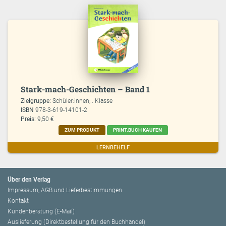
Stark-mach-Geschichten – Band 1
Zielgruppe:
Schüler:innen; . Klasse
ISBN
978-3-619-14101-2
Preis:
9,50 €
ZUM PRODUKT
PRINT.BUCH KAUFEN
LERNBEHELF
Über den Verlag
Impressum, AGB und Lieferbestimmungen
Kontakt
Kundenberatung (E-Mail)
Auslieferung (Direktbestellung für den Buchhandel)