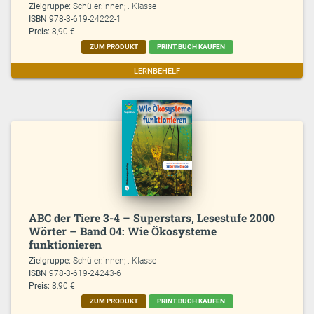
Zielgruppe:
Schüler:innen; . Klasse
ISBN
978-3-619-24222-1
Preis:
8,90 €
ZUM PRODUKT
PRINT.BUCH KAUFEN
LERNBEHELF
ABC der Tiere 3-4 – Superstars, Lesestufe 2000
Wörter – Band 04: Wie Ökosysteme
funktionieren
Zielgruppe:
Schüler:innen; . Klasse
ISBN
978-3-619-24243-6
Preis:
8,90 €
ZUM PRODUKT
PRINT.BUCH KAUFEN