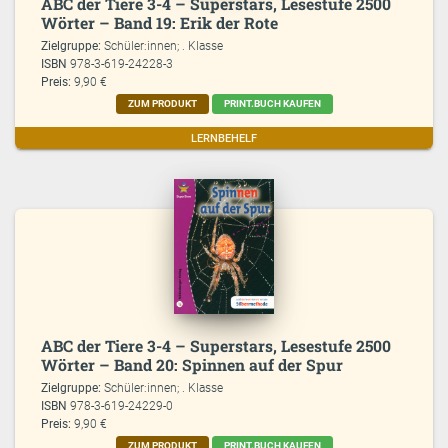
ABC der Tiere 3-4 – Superstars, Lesestufe 2500
Wörter – Band 19: Erik der Rote
Zielgruppe:
Schüler:innen; . Klasse
ISBN
978-3-619-24228-3
Preis:
9,90 €
ZUM PRODUKT
PRINT.BUCH KAUFEN
LERNBEHELF
ABC der Tiere 3-4 – Superstars, Lesestufe 2500
Wörter – Band 20: Spinnen auf der Spur
Zielgruppe:
Schüler:innen; . Klasse
ISBN
978-3-619-24229-0
Preis:
9,90 €
ZUM PRODUKT
PRINT.BUCH KAUFEN