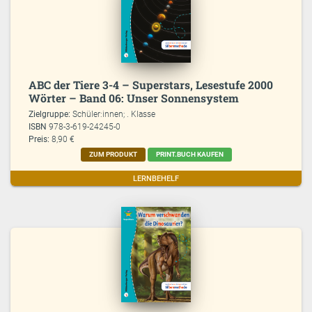
ABC der Tiere 3-4 – Superstars, Lesestufe 2000
Wörter – Band 06: Unser Sonnensystem
Zielgruppe:
Schüler:innen; . Klasse
ISBN
978-3-619-24245-0
Preis:
8,90 €
ZUM PRODUKT
PRINT.BUCH KAUFEN
LERNBEHELF