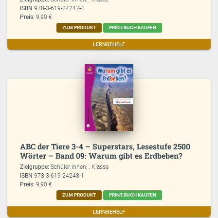
ISBN
978-3-619-24247-4
Preis:
9,90 €
ZUM PRODUKT
PRINT.BUCH KAUFEN
LERNBEHELF
ABC der Tiere 3-4 – Superstars, Lesestufe 2500
Wörter – Band 09: Warum gibt es Erdbeben?
Zielgruppe:
Schüler:innen; . Klasse
ISBN
978-3-619-24248-1
Preis:
9,90 €
ZUM PRODUKT
PRINT.BUCH KAUFEN
LERNBEHELF