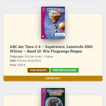
ABC der Tiere 3-4 – Superstars, Lesestufe 2500
Wörter – Band 10: Wie Flugzeuge fliegen
Zielgruppe:
Schüler:innen; . Klasse
ISBN
978-3-619-24249-8
Preis:
9,90 €
ZUM PRODUKT
PRINT.BUCH KAUFEN
LERNBEHELF