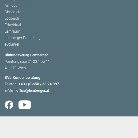
Amlogy
Chocolate
Logbuch
Eduvidual
Lernraum
Lemberger Publishing
eSquirrel
Bildungsverlag Lemberger
Pointengasse 21-23/Top 11
A-1170 Wien
BVL Kundenberatung
Telefon:
+43 / (0)650 / 33 24 997
E-Mail:
office@lemberger.at