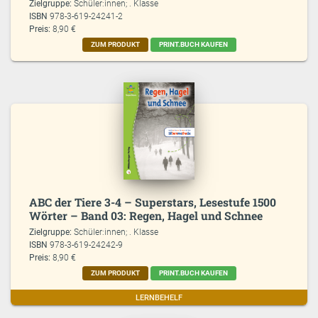
Zielgruppe:
Schüler:innen; . Klasse
ISBN
978-3-619-24241-2
Preis:
8,90 €
ZUM PRODUKT
PRINT.BUCH KAUFEN
ABC der Tiere 3-4 – Superstars, Lesestufe 1500
Wörter – Band 03: Regen, Hagel und Schnee
Zielgruppe:
Schüler:innen; . Klasse
ISBN
978-3-619-24242-9
Preis:
8,90 €
ZUM PRODUKT
PRINT.BUCH KAUFEN
LERNBEHELF