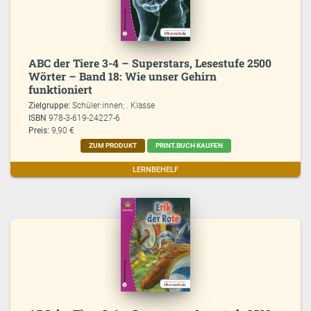
ABC der Tiere 3-4 – Superstars, Lesestufe 2500
Wörter – Band 18: Wie unser Gehirn
funktioniert
Zielgruppe:
Schüler:innen; . Klasse
ISBN
978-3-619-24227-6
Preis:
9,90 €
ZUM PRODUKT
PRINT.BUCH KAUFEN
LERNBEHELF