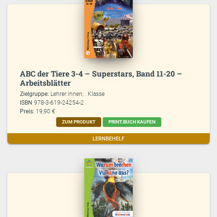
ABC der Tiere 3-4 – Superstars, Band 11-20 –
Arbeitsblätter
Zielgruppe:
Lehrer:innen; . Klasse
ISBN
978-3-619-24254-2
Preis:
19,90 €
ZUM PRODUKT
PRINT.BUCH KAUFEN
LERNBEHELF