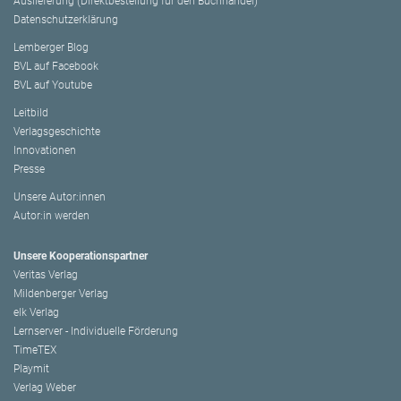
Auslieferung (Direktbestellung für den Buchhandel)
Datenschutzerklärung
Lemberger Blog
BVL auf Facebook
BVL auf Youtube
Leitbild
Verlagsgeschichte
Innovationen
Presse
Unsere Autor:innen
Autor:in werden
Unsere Kooperationspartner
Veritas Verlag
Mildenberger Verlag
elk Verlag
Lernserver - Individuelle Förderung
TimeTEX
Playmit
Verlag Weber