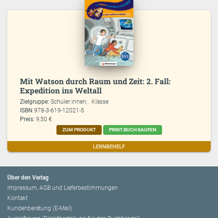
Mit Watson durch Raum und Zeit: 2. Fall:
Expedition ins Weltall
Zielgruppe:
Schüler:innen; . Klasse
ISBN
978-3-619-12021-5
Preis:
9,50 €
ZUM PRODUKT
PRINT.BUCH KAUFEN
LERNBEHELF
Über den Verlag
Impressum, AGB und Lieferbestimmungen
Kontakt
Kundenberatung (E-Mail)