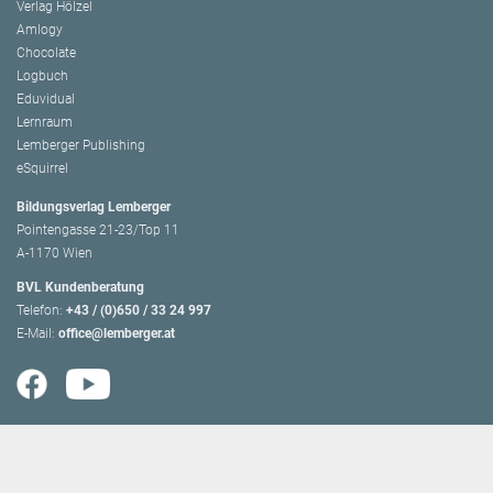
Verlag Hölzel
Amlogy
Chocolate
Logbuch
Eduvidual
Lernraum
Lemberger Publishing
eSquirrel
Bildungsverlag Lemberger
Pointengasse 21-23/Top 11
A-1170 Wien
BVL Kundenberatung
Telefon:
+43 / (0)650 / 33 24 997
E-Mail:
office@lemberger.at