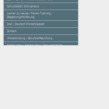
Schulbedarf, Schulpraxis
Lernen zu Hause / Ferien-Training /
Begabungsförderung
DaZ / Deutsch-Förderklassen
Schach
Weiterbildung / Berufsreifeprüfung
Sachbücher / Fachbücher / Tagungsbände
Herzensbildung / Resilienz / Traumapädagogik
Programmieren mit Kids
Deutschland – Grundschule
Deutschland – Gymnasium
Über den Verlag
Unsere Kooperati
Impressum, AGB und Lieferbestimmungen
Veritas Verlag
Kontakt
Mildenberger Verl
Kundenberatung (E-Mail)
elk Verlag