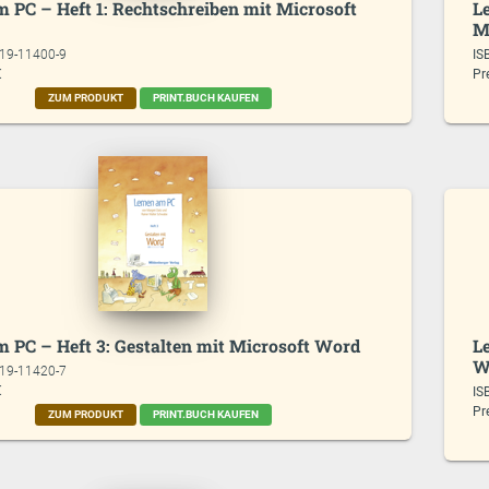
 PC – Heft 1: Rechtschreiben mit Microsoft
L
M
619-11400-9
IS
€
Pr
ZUM PRODUKT
PRINT.BUCH KAUFEN
m PC – Heft 3: Gestalten mit Microsoft Word
L
W
619-11420-7
€
IS
Pr
ZUM PRODUKT
PRINT.BUCH KAUFEN