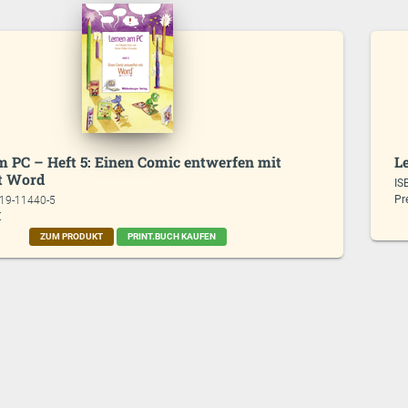
m PC – Heft 5: Einen Comic entwerfen mit
L
t Word
IS
Pr
619-11440-5
€
ZUM PRODUKT
PRINT.BUCH KAUFEN