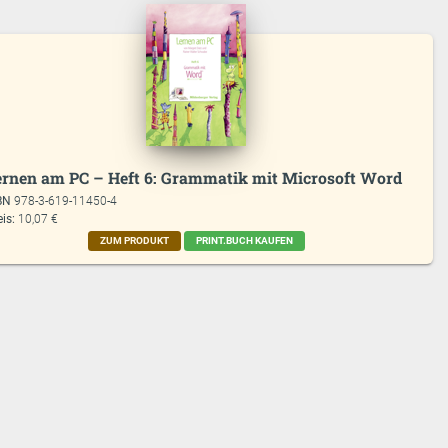
ernen am PC – Heft 6: Grammatik mit Microsoft Word
BN
978-3-619-11450-4
eis:
10,07 €
ZUM PRODUKT
PRINT.BUCH KAUFEN