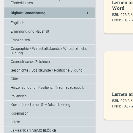
Lernen am
Förderklassen
Word
arrow_right
Digitale Grundbildung
ISBN
978-3-
Preis:
10,07 
Englisch
Ernährung und Haushalt
Französisch
Geographie / Wirtschaftskunde / Wirtschaftliche
Bildung
Geometrisches Zeichnen
Geschichte / Sozialkunde / Politische Bildung
Glück
Herzensbildung I Resilienz I Traumapädagogik
Lernen a
Italienisch
ISBN
978-3-
Kompetenz Lernen® – future training
Preis:
10,07 
Koreanisch
Latein
LEMBERGER MEMO-BLÖCKE