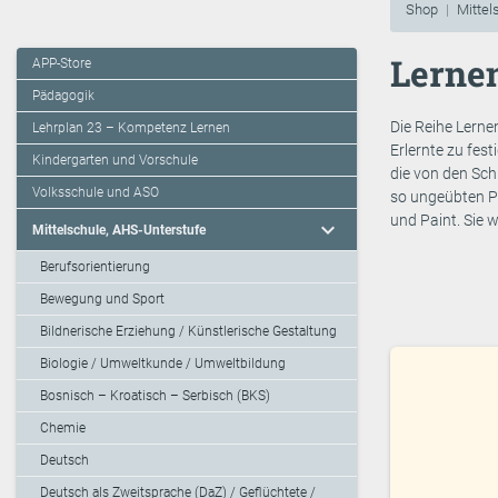
Shop
Mittel
Lerne
APP-Store
Pädagogik
Die Reihe Lerne
Lehrplan 23 – Kompetenz Lernen
Erlernte zu fest
Kindergarten und Vorschule
die von den Sch
Volksschule und ASO
so ungeübten P
und Paint. Sie 
expand_more
Mittelschule, AHS-Unterstufe
Berufsorientierung
Bewegung und Sport
Bildnerische Erziehung / Künstlerische Gestaltung
Biologie / Umweltkunde / Umweltbildung
Bosnisch – Kroatisch – Serbisch (BKS)
Chemie
Deutsch
Deutsch als Zweitsprache (DaZ) / Geflüchtete /