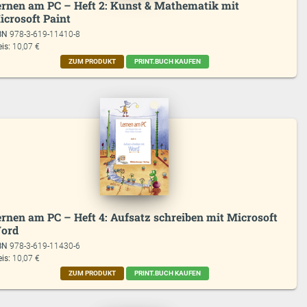
ernen am PC – Heft 2: Kunst & Mathematik mit
icrosoft Paint
BN
978-3-619-11410-8
eis:
10,07 €
ZUM PRODUKT
PRINT.BUCH KAUFEN
ernen am PC – Heft 4: Aufsatz schreiben mit Microsoft
ord
BN
978-3-619-11430-6
eis:
10,07 €
ZUM PRODUKT
PRINT.BUCH KAUFEN