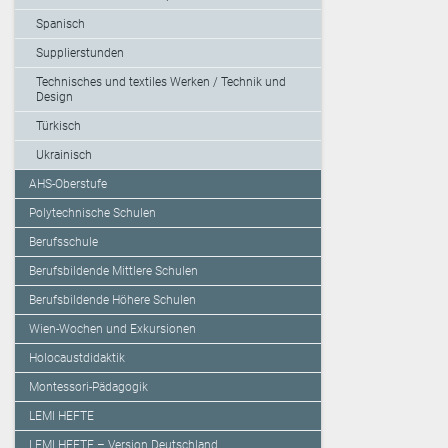
Spanisch
Supplierstunden
Technisches und textiles Werken / Technik und
Design
Türkisch
Ukrainisch
AHS-Oberstufe
Polytechnische Schulen
Berufsschule
Berufsbildende Mittlere Schulen
Berufsbildende Höhere Schulen
Wien-Wochen und Exkursionen
Holocaustdidaktik
Montessori-Pädagogik
LEMI HEFTE
LEMI HEFTE – Version Deutschland