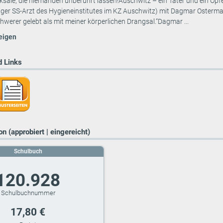
ale, die niemanden unberührt lassen!Auschwitz – ein Täter und ein Opfe
er SS-Arzt des Hygieneinstitutes im KZ Auschwitz) mit Dagmar Ostermann
chwerer gelebt als mit meiner körperlichen Drangsal.“Dagmar ...
eigen
 Links
n (approbiert | eingereicht)
Schulbuch
120.928
17,80 €