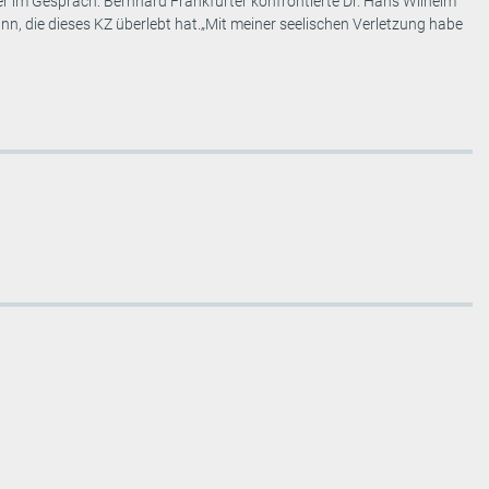
r im Gespräch: Bernhard Frankfurter konfrontierte Dr. Hans Wilhelm
, die dieses KZ überlebt hat.„Mit meiner seelischen Verletzung habe