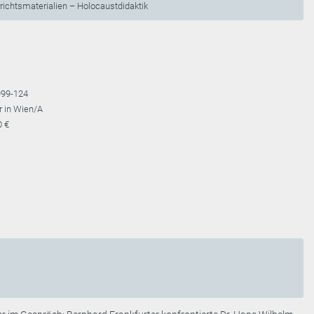
richtsmaterialien – Holocaustdidaktik
999-124
r in Wien/A
0 €