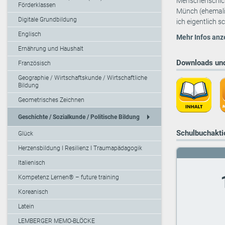
Menschenschicks
Förderklassen
Münch (ehemalig
Digitale Grundbildung
ich eigentlich s
Englisch
Mehr Infos anz
Ernährung und Haushalt
Downloads und
Französisch
Geographie / Wirtschaftskunde / Wirtschaftliche
Bildung
Geometrisches Zeichnen
arrow_right
Geschichte / Sozialkunde / Politische Bildung
Schulbuchaktio
Glück
Herzensbildung I Resilienz I Traumapädagogik
Italienisch
Kompetenz Lernen® – future training
Koreanisch
Latein
LEMBERGER MEMO-BLÖCKE