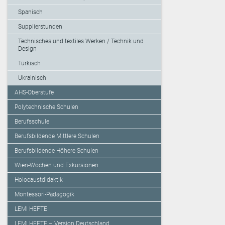
Spanisch
Supplierstunden
Technisches und textiles Werken / Technik und
Design
Türkisch
Ukrainisch
AHS-Oberstufe
Polytechnische Schulen
Berufsschule
Berufsbildende Mittlere Schulen
Berufsbildende Höhere Schulen
Wien-Wochen und Exkursionen
Holocaustdidaktik
Montessori-Pädagogik
LEMI HEFTE
LEMI HEFTE – Version Deutschland