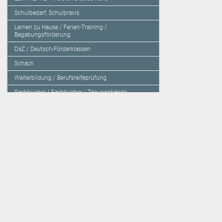
Schulbedarf, Schulpraxis
Lernen zu Hause / Ferien-Training /
Begabungsförderung
DaZ / Deutsch-Förderklassen
Schach
Weiterbildung / Berufsreifeprüfung
Sachbücher / Fachbücher / Tagungsbände
Herzensbildung / Resilienz / Traumapädagogik
Programmieren mit Kids
Deutschland – Grundschule
Deutschland – Gymnasium
Über den Verlag
Unsere Kooperati
Impressum, AGB und Lieferbestimmungen
Veritas Verlag
Kontakt
Mildenberger Verl
Kundenberatung (E-Mail)
elk Verlag