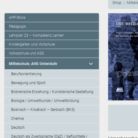
Shop
Mittel
APP-Store
Pädagogik
Lehrplan 23 – Kompetenz Lernen
Kindergarten und Vorschule
Volksschule und ASO
expand_more
Mittelschule, AHS-Unterstufe
Berufsorientierung
Bewegung und Sport
Bildnerische Erziehung / Künstlerische Gestaltung
Biologie / Umweltkunde / Umweltbildung
Bosnisch – Kroatisch – Serbisch (BKS)
Chemie
Deutsch
Deutsch als Zweitsprache (DaZ) / Geflüchtete /