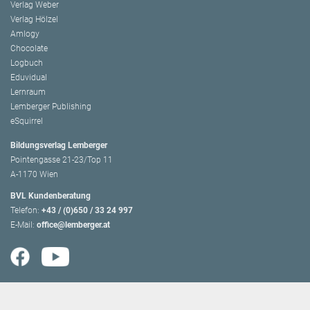
Verlag Weber
Verlag Hölzel
Amlogy
Chocolate
Logbuch
Eduvidual
Lernraum
Lemberger Publishing
eSquirrel
Bildungsverlag Lemberger
Pointengasse 21-23/Top 11
A-1170 Wien
BVL Kundenberatung
Telefon:
+43 / (0)650 / 33 24 997
E-Mail:
office@lemberger.at