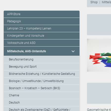
Shop
Mittel
APP-Store
Pädagogik
Lehrplan 23 – Kompetenz Lernen
Kindergarten und Vorschule
Volksschule und ASO
expand_more
Mittelschule, AHS-Unterstufe
Berufsorientierung
Bewegung und Sport
Bildnerische Erziehung / Künstlerische Gestaltung
Biologie / Umweltkunde / Umweltbildung
Bosnisch – Kroatisch – Serbisch (BKS)
Chemie
Deutsch
Geometrische Ko
Deutsch als Zweitsprache (DaZ) / Geflüchtete /