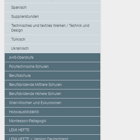
Spanisch
Supplierstunden
Technisches und textiles Werken / Technik und
Design
Türkisch
Ukrainisch
AHS-Oberstufe
Polytechnische Schulen
Berufsschule
Berufsbildende Mittlere Schulen
Berufsbildende Höhere Schulen
Wien-Wochen und Exkursionen
Holocaustdidaktik
Montessori-Pädagogik
LEMI HEFTE
LEMI HEFTE – Version Deutschland