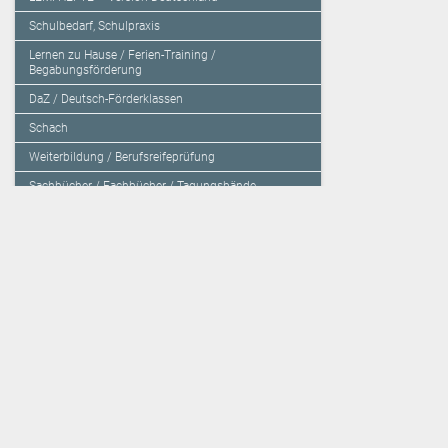
Schulbedarf, Schulpraxis
Lernen zu Hause / Ferien-Training /
Begabungsförderung
DaZ / Deutsch-Förderklassen
Schach
Weiterbildung / Berufsreifeprüfung
Sachbücher / Fachbücher / Tagungsbände
Herzensbildung / Resilienz / Traumapädagogik
Programmieren mit Kids
Deutschland – Grundschule
Deutschland – Gymnasium
Über den Verlag
Unsere Kooperati
Impressum, AGB und Lieferbestimmungen
Veritas Verlag
Kontakt
Mildenberger Verl
Kundenberatung (E-Mail)
elk Verlag