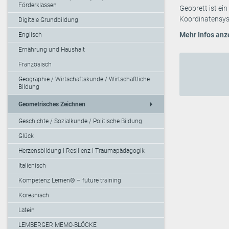
Förderklassen
Geobrett ist ei
Koordinatensys
Digitale Grundbildung
Mehr Infos anz
Englisch
Ernährung und Haushalt
Französisch
Geographie / Wirtschaftskunde / Wirtschaftliche
Bildung
arrow_right
Geometrisches Zeichnen
Geschichte / Sozialkunde / Politische Bildung
Glück
Herzensbildung I Resilienz I Traumapädagogik
Italienisch
Kompetenz Lernen® – future training
Koreanisch
Latein
LEMBERGER MEMO-BLÖCKE