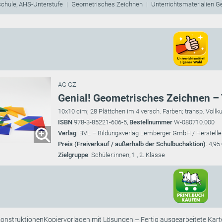
schule, AHS-Unterstufe
Geometrisches Zeichnen
Unterrichtsmaterialien 
AG GZ
Genial! Geometrisches Zeichnen – 
10x10 cim; 28 Plättchen im 4 versch. Farben; transp. Vollk
ISBN
978-3-85221-606-5,
Bestellnummer
W-080710.000
Verlag
: BVL – Bildungsverlag Lemberger GmbH / Herstelle
Preis (Freiverkauf / außerhalb der Schulbuchaktion)
: 4,95
Zielgruppe
: Schüler:innen, 1., 2. Klasse
nstruktionenKopiervorlagen mit Lösungen – Fertig ausgearbeitete Karte