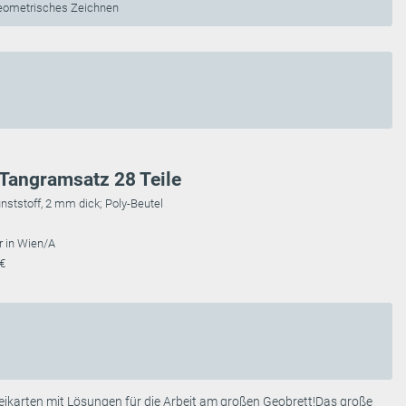
Geometrisches Zeichnen
Tangramsatz 28 Teile
unststoff, 2 mm dick; Poly-Beutel
r in Wien/A
 €
ikarten mit Lösungen für die Arbeit am großen Geobrett!Das große