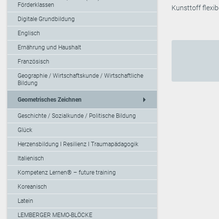
Förderklassen
Kunsttoff flexi
Digitale Grundbildung
Englisch
Ernährung und Haushalt
Französisch
Geographie / Wirtschaftskunde / Wirtschaftliche
Bildung
arrow_right
Geometrisches Zeichnen
Geschichte / Sozialkunde / Politische Bildung
Glück
Herzensbildung I Resilienz I Traumapädagogik
Italienisch
Kompetenz Lernen® – future training
Koreanisch
Latein
LEMBERGER MEMO-BLÖCKE