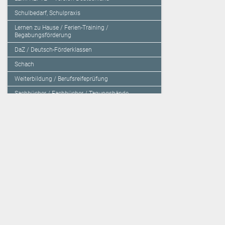
Schulbedarf, Schulpraxis
Lernen zu Hause / Ferien-Training /
Begabungsförderung
DaZ / Deutsch-Förderklassen
Schach
Weiterbildung / Berufsreifeprüfung
Sachbücher / Fachbücher / Tagungsbände
Herzensbildung / Resilienz / Traumapädagogik
Programmieren mit Kids
Deutschland – Grundschule
Deutschland – Gymnasium
Über den Verlag
Unsere Kooperati
Impressum, AGB und Lieferbestimmungen
Veritas Verlag
Kontakt
Mildenberger Verl
Kundenberatung (E-Mail)
elk Verlag