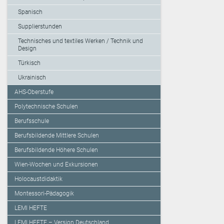
Spanisch
Supplierstunden
Technisches und textiles Werken / Technik und
Design
Türkisch
Ukrainisch
AHS-Oberstufe
Polytechnische Schulen
Berufsschule
Berufsbildende Mittlere Schulen
Berufsbildende Höhere Schulen
Wien-Wochen und Exkursionen
Holocaustdidaktik
Montessori-Pädagogik
LEMI HEFTE
LEMI HEFTE – Version Deutschland