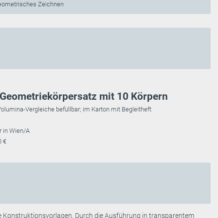
Geometrisches Zeichnen
 Geometriekörpersatz mit 10 Körpern
olumina-Vergleiche befüllbar; im Karton mit Begleitheft
r in Wien/A
0 €
eale Konstruktionsvorlagen. Durch die Ausführung in transparentem