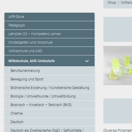
Shop
Mittel
APP-Store
Pädagogik
Lehrplan 23 – Kompetenz Lernen
Kindergarten und Vorschule
Volksschule und ASO
expand_more
Mittelschule, AHS-Unterstufe
Berufsorientierung
Bewegung und Sport
Bildnerische Erziehung / Künstlerische Gestaltung
Biologie / Umweltkunde / Umweltbildung
Bosnisch – Kroatisch – Serbisch (BKS)
Chemie
Deutsch
Diverse Prismen
Deutsch als Zweitsprache (DaZ) / Geflüchtete /