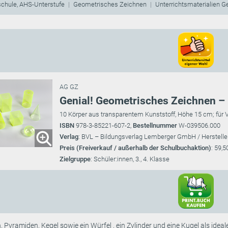
schule, AHS-Unterstufe
Geometrisches Zeichnen
Unterrichtsmaterialien 
AG GZ
Genial! Geometrisches Zeichnen –
10 Körper aus transparentem Kunststoff, Höhe 15 cm; für V
ISBN
978-3-85221-607-2,
Bestellnummer
W-039506.000
Verlag
: BVL – Bildungsverlag Lemberger GmbH / Herstelle
Preis (Freiverkauf / außerhalb der Schulbuchaktion)
: 59,5
Zielgruppe
: Schüler:innen, 3., 4. Klasse
, Pyramiden, Kegel sowie ein Würfel , ein Zylinder und eine Kugel als id