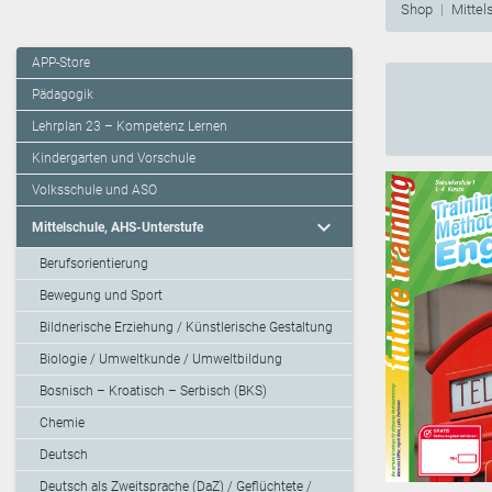
Shop
Mittel
APP-Store
Pädagogik
Lehrplan 23 – Kompetenz Lernen
Kindergarten und Vorschule
Volksschule und ASO
expand_more
Mittelschule, AHS-Unterstufe
Berufsorientierung
Bewegung und Sport
Bildnerische Erziehung / Künstlerische Gestaltung
Biologie / Umweltkunde / Umweltbildung
Bosnisch – Kroatisch – Serbisch (BKS)
Chemie
Deutsch
Deutsch als Zweitsprache (DaZ) / Geflüchtete /