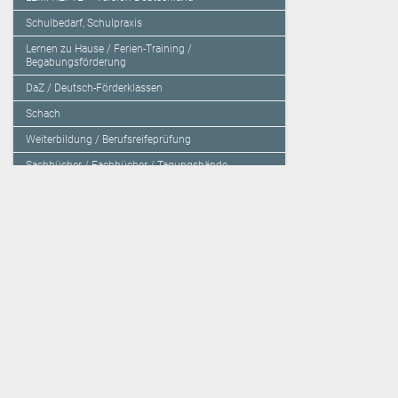
Schulbedarf, Schulpraxis
Lernen zu Hause / Ferien-Training /
Begabungsförderung
DaZ / Deutsch-Förderklassen
Schach
Weiterbildung / Berufsreifeprüfung
Sachbücher / Fachbücher / Tagungsbände
Herzensbildung / Resilienz / Traumapädagogik
Programmieren mit Kids
Deutschland – Grundschule
Deutschland – Gymnasium
Über den Verlag
Unsere Kooperati
Impressum, AGB und Lieferbestimmungen
Veritas Verlag
Kontakt
Mildenberger Verl
Kundenberatung (E-Mail)
elk Verlag