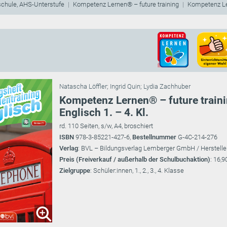
schule, AHS-Unterstufe
Kompetenz Lernen® – future training
Kompetenz Le
Natascha Löffler
;
Ingrid Quin
;
Lydia Zachhuber
Kompetenz Lernen® – future traini
Englisch 1. – 4. Kl.
rd. 110 Seiten, s/w, A4, broschiert
ISBN
978-3-85221-427-6,
Bestellnummer
G-4C-214-276
Verlag
: BVL – Bildungsverlag Lemberger GmbH / Herstelle
Preis (Freiverkauf / außerhalb der Schulbuchaktion)
: 16,9
Zielgruppe
: Schüler:innen, 1., 2., 3., 4. Klasse