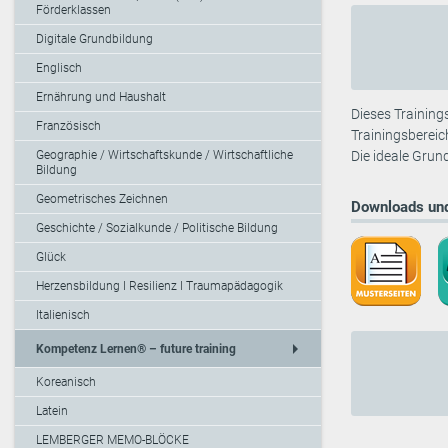
Förderklassen
Digitale Grundbildung
Englisch
Ernährung und Haushalt
Dieses Training
Französisch
Trainingsbereic
Geographie / Wirtschaftskunde / Wirtschaftliche
Die ideale Grun
Bildung
Geometrisches Zeichnen
Downloads und
Geschichte / Sozialkunde / Politische Bildung
Glück
Herzensbildung I Resilienz I Traumapädagogik
Italienisch
arrow_right
Kompetenz Lernen® – future training
Koreanisch
Latein
LEMBERGER MEMO-BLÖCKE