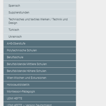
Spanisch
Supplierstunden
Technisches und textiles Werken / Technik und
Design
Türkisch
Ukrainisch
AHS-Oberstufe
Polytechnische Schulen
Berufsschule
Berufsbildende Mittlere Schulen
Berufsbildende Höhere Schulen
Wien-Wochen und Exkursionen
Holocaustdidaktik
Montessori-Pädagogik
LEMI HEFTE
LEMI HEFTE – Version Deutschland