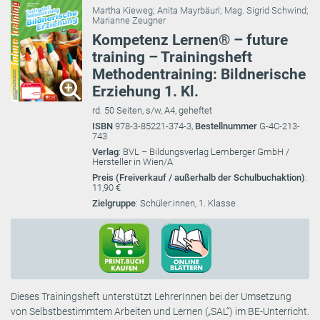
Martha Kieweg
;
Anita Mayrbäurl
;
Mag. Sigrid Schwind
;
Marianne Zeugner
Kompetenz Lernen® – future
training – Trainingsheft
Methodentraining: Bildnerische
Erziehung 1. Kl.
rd. 50 Seiten, s/w, A4, geheftet
ISBN
978-3-85221-374-3,
Bestellnummer
G-4C-213-
743
Verlag
: BVL – Bildungsverlag Lemberger GmbH /
Hersteller in Wien/A
Preis (Freiverkauf / außerhalb der Schulbuchaktion)
:
11,90 €
Zielgruppe
: Schüler:innen, 1. Klasse
Dieses Trainingsheft unterstützt LehrerInnen bei der Umsetzung
von Selbstbestimmtem Arbeiten und Lernen („SAL“) im BE-Unterricht.