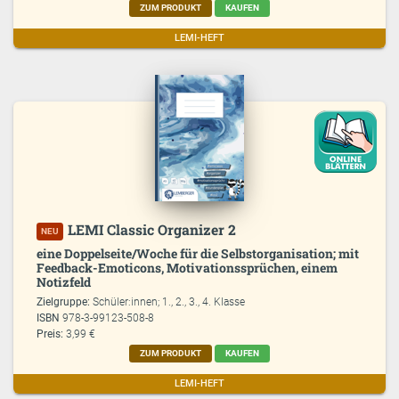
ZUM PRODUKT
KAUFEN
LEMI-HEFT
LEMI Classic Organizer 2
NEU
eine Doppelseite/Woche für die Selbstorganisation; mit
Feedback-Emoticons, Motivationssprüchen, einem
Notizfeld
Zielgruppe:
Schüler:innen; 1., 2., 3., 4. Klasse
ISBN
978-3-99123-508-8
Preis:
3,99 €
ZUM PRODUKT
KAUFEN
LEMI-HEFT