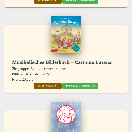
ZUM PRODUKT
PRINT.BUCH KAUFEN
Musikalisches Bilderbuch – Carmina Burana
Zielgruppe:
Schüler:innen; . Klasse
ISBN
978-3-219-11642-7
Preis:
20,50 €
ZUM PRODUKT
PRINT.BUCH KAUFEN