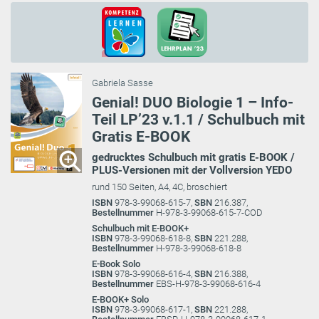
Gabriela Sasse
Genial! DUO Biologie 1 – Info-
Teil LP’23 v.1.1 / Schulbuch mit
Gratis E-BOOK
gedrucktes Schulbuch mit gratis E-BOOK /
PLUS-Versionen mit der Vollversion YEDO
rund 150 Seiten, A4, 4C, broschiert
ISBN
978-3-99068-615-7,
SBN
216.387,
Bestellnummer
H-978-3-99068-615-7-COD
Schulbuch mit E-BOOK+
ISBN
978-3-99068-618-8,
SBN
221.288,
Bestellnummer
H-978-3-99068-618-8
E-Book Solo
ISBN
978-3-99068-616-4,
SBN
216.388,
Bestellnummer
EBS-H-978-3-99068-616-4
E-BOOK+ Solo
ISBN
978-3-99068-617-1,
SBN
221.288,