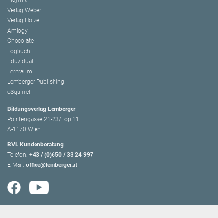
Playmit
Verlag Weber
Verlag Hölzel
Amlogy
Chocolate
Logbuch
Eduvidual
Lernraum
Lemberger Publishing
eSquirrel
Bildungsverlag Lemberger
Pointengasse 21-23/Top 11
A-1170 Wien
BVL Kundenberatung
Telefon:
+43 / (0)650 / 33 24 997
E-Mail:
office@lemberger.at