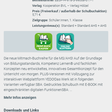
Bestellnummer
EBSP-H-978-3-99068-617-1
Verlag
: Kooperation BVL – Verlag Hölzel
Preis (Freiverkauf / außerhalb der Schulbuchaktion)
:
5,71 €
Zielgruppe
: Schüler:innen, 1. Klasse
Leistungsniveau(s)
: Standard + Standard AHS + AHS
Die neue Mitmach-Buchreihe für die MS/AHS! Auf der Grundlage
von Bildungsstandards, Kompetenz Lernen® und fachlichen
Konzepten neu entwickeltes, innovatives Gesamtkonzept für den
Unterricht von morgen. PLUS-Versionen mit Vollzugang zur
interaktiven Webplattform YEDO!Das Werk ist in folgenden
Varianten verfügbar:SBA: Gedrucktes Schulbuch mit E-BOOK mit
eingeschränkten digitalen FunktionenSBA: ...
Mehr Infos anzeigen
Downloads und Links