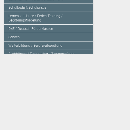
Schulbedarf, Schulpraxis
Lernen zu Hause / Ferien-Training /
Begabungsförderung
DaZ / Deutsch-Förderklassen
Schach
Weiterbildung / Berufsreifeprüfung
Sachbücher / Fachbücher / Tagungsbände
Herzensbildung / Resilienz / Traumapädagogik
Programmieren mit Kids
Deutschland – Grundschule
Deutschland – Gymnasium
Über den Verlag
Unsere Kooperati
Impressum, AGB und Lieferbestimmungen
Veritas Verlag
Kontakt
Mildenberger Verl
Kundenberatung (E-Mail)
elk Verlag