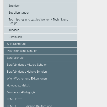
Spanisch
Supplierstunden
Technisches und textiles Werken / Technik und
Design
Türkisch
Ukrainisch
AHS-Oberstufe
Polytechnische Schulen
Berufsschule
Berufsbildende Mittlere Schulen
Berufsbildende Höhere Schulen
Wien-Wochen und Exkursionen
Holocaustdidaktik
Montessori-Pädagogik
LEMI HEFTE
LEMI HEFTE – Version Deutschland