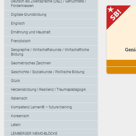
Deutsch als Zweitsprache (DaZ) / Geflüchtete /
Förderklassen
Digitale Grundbildung
Englisch
Ernährung und Haushalt
Französisch
Geni
Geographie / Wirtschaftskunde / Wirtschaftliche
Bildung
Geometrisches Zeichnen
Geschichte / Sozialkunde / Politische Bildung
Glück
Herzensbildung I Resilienz I Traumapädagogik
Italienisch
Kompetenz Lernen® – future training
Koreanisch
Latein
LEMBERGER MEMO-BLÖCKE