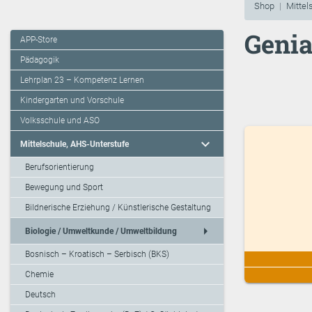
Shop
Mittel
Genia
APP-Store
Pädagogik
Lehrplan 23 – Kompetenz Lernen
Kindergarten und Vorschule
Volksschule und ASO
expand_more
Mittelschule, AHS-Unterstufe
Berufsorientierung
Bewegung und Sport
Bildnerische Erziehung / Künstlerische Gestaltung
arrow_right
Biologie / Umweltkunde / Umweltbildung
Bosnisch – Kroatisch – Serbisch (BKS)
Chemie
Deutsch