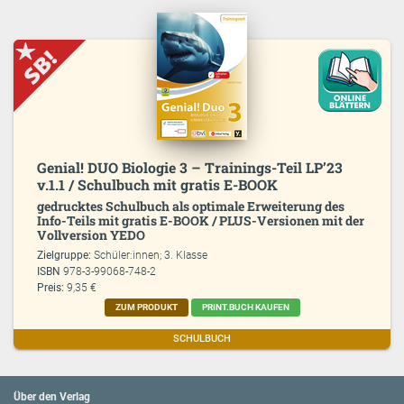
Genial! DUO Biologie 3 – Trainings-Teil LP’23
v.1.1 / Schulbuch mit gratis E-BOOK
gedrucktes Schulbuch als optimale Erweiterung des
Info-Teils mit gratis E-BOOK / PLUS-Versionen mit der
Vollversion YEDO
Zielgruppe:
Schüler:innen; 3. Klasse
ISBN
978-3-99068-748-2
Preis:
9,35 €
ZUM PRODUKT
PRINT.BUCH KAUFEN
SCHULBUCH
Über den Verlag