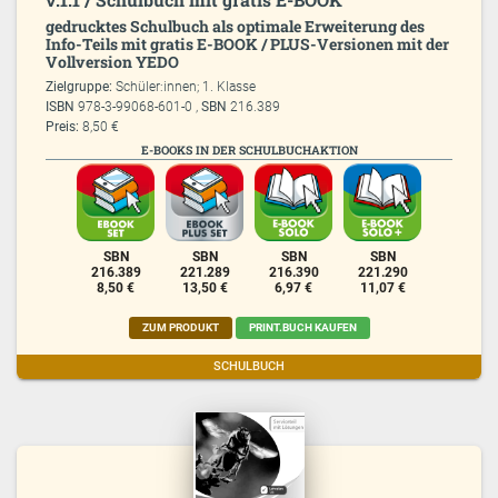
gedrucktes Schulbuch als optimale Erweiterung des
Info-Teils mit gratis E-BOOK / PLUS-Versionen mit der
Vollversion YEDO
Zielgruppe:
Schüler:innen; 1. Klasse
ISBN
978-3-99068-601-0 ,
SBN
216.389
Preis:
8,50 €
E-BOOKS IN DER SCHULBUCHAKTION
SBN
SBN
SBN
SBN
216.389
221.289
216.390
221.290
8,50 €
13,50 €
6,97 €
11,07 €
ZUM PRODUKT
PRINT.BUCH KAUFEN
SCHULBUCH