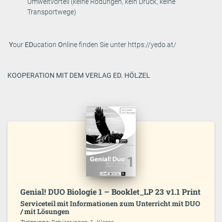
Umweltvorteil (keine Rodungen, kein Druck, keine
Transportwege)
Y
our
ED
ucation
O
nline finden Sie unter https://yedo.at/
KOOPERATION MIT DEM VERLAG ED. HÖLZEL
Genial! DUO Biologie 1 – Booklet_LP 23 v1.1 Print
Serviceteil mit Informationen zum Unterricht mit DUO
/ mit Lösungen