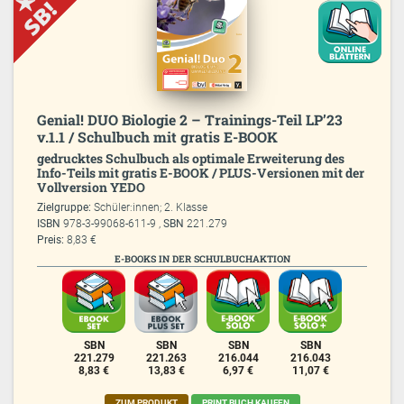
Genial! DUO Biologie 2 – Trainings-Teil LP’23
v.1.1 / Schulbuch mit gratis E-BOOK
gedrucktes Schulbuch als optimale Erweiterung des
Info-Teils mit gratis E-BOOK / PLUS-Versionen mit der
Vollversion YEDO
Zielgruppe:
Schüler:innen; 2. Klasse
ISBN
978-3-99068-611-9 ,
SBN
221.279
Preis:
8,83 €
E-BOOKS IN DER SCHULBUCHAKTION
SBN
SBN
SBN
SBN
221.279
221.263
216.044
216.043
8,83 €
13,83 €
6,97 €
11,07 €
ZUM PRODUKT
PRINT.BUCH KAUFEN