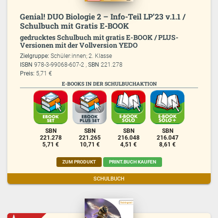
Genial! DUO Biologie 2 – Info-Teil LP’23 v.1.1 /
Schulbuch mit Gratis E-BOOK
gedrucktes Schulbuch mit gratis E-BOOK / PLUS-
Versionen mit der Vollversion YEDO
Zielgruppe:
Schüler:innen; 2. Klasse
ISBN
978-3-99068-607-2 ,
SBN
221.278
Preis:
5,71 €
E-BOOKS IN DER SCHULBUCHAKTION
SBN
SBN
SBN
SBN
221.278
221.265
216.048
216.047
5,71 €
10,71 €
4,51 €
8,61 €
ZUM PRODUKT
PRINT.BUCH KAUFEN
SCHULBUCH