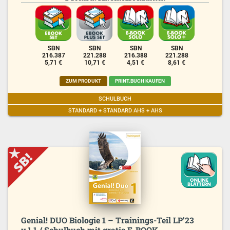
SBN
SBN
SBN
SBN
216.387
221.288
216.388
221.288
5,71 €
10,71 €
4,51 €
8,61 €
ZUM PRODUKT
PRINT.BUCH KAUFEN
SCHULBUCH
STANDARD + STANDARD AHS + AHS
Genial! DUO Biologie 1 – Trainings-Teil LP’23
v.1.1 / Schulbuch mit gratis E-BOOK