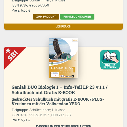
Zielgruppe:
Schüler:innen; 1. Klasse
ISBN
978-3-99068-656-0
Preis:
6,00 €
ZUM PRODUKT
PRINT.BUCH KAUFEN
LEHRBUCH
Genial! DUO Biologie 1 – Info-Teil LP’23 v.1.1 /
Schulbuch mit Gratis E-BOOK
gedrucktes Schulbuch mit gratis E-BOOK / PLUS-
Versionen mit der Vollversion YEDO
Zielgruppe:
Schüler:innen; 1. Klasse
ISBN
978-3-99068-615-7 ,
SBN
216.387
Preis:
5,71 €
E-BOOKS IN DER SCHULBUCHAKTION