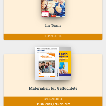
Im Team
1 EINZELTITEL
Materialien für Geflüchtete
32 EINZELTITEL
LEHRBÜCHER, LERNBEHELFE