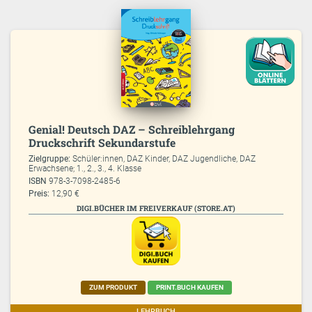
Genial! Deutsch DAZ – Schreiblehrgang
Druckschrift Sekundarstufe
Zielgruppe:
Schüler:innen, DAZ Kinder, DAZ Jugendliche, DAZ
Erwachsene; 1., 2., 3., 4. Klasse
ISBN
978-3-7098-2485-6
Preis:
12,90 €
DIGI.BÜCHER IM FREIVERKAUF (STORE.AT)
ZUM PRODUKT
PRINT.BUCH KAUFEN
LEHRBUCH