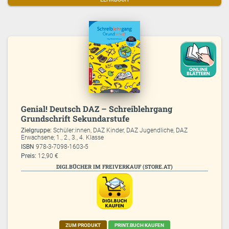
Genial! Deutsch DAZ – Schreiblehrgang
Grundschrift Sekundarstufe
Zielgruppe:
Schüler:innen, DAZ Kinder, DAZ Jugendliche, DAZ
Erwachsene; 1., 2., 3., 4. Klasse
ISBN
978-3-7098-1603-5
Preis:
12,90 €
DIGI.BÜCHER IM FREIVERKAUF (STORE.AT)
ZUM PRODUKT
PRINT.BUCH KAUFEN