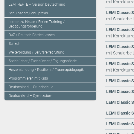
mit Korrekturr
LEMI HEFTE – Version Deutschland
LEMI Classic S
Schulbedarf, Schulpraxis
mit Schularbei
Lernen zu Hause / Ferien-Training /
Begabungsförderung
LEMI Classic S
DaZ / Deutsch-Förderklassen
mit Korrekturr
Schach
LEMI Classic S
Weiterbildung / Berufsreifeprüfung
mit Schularbei
Sachbücher / Fachbücher / Tagungsbände
LEMI Classic S
Herzensbildung / Resilienz / Traumapädagogik
mit Korrekturr
Programmieren mit Kids
LEMI Classic S
Deutschland – Grundschule
LEMI Classic Sc
Deutschland – Gymnasium
LEMI Classic Sc
LEMI Classic S
LEMI Classic S