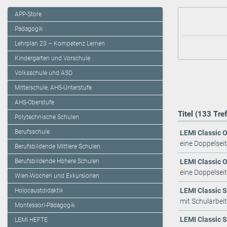
APP-Store
Pädagogik
Lehrplan 23 – Kompetenz Lernen
Kindergarten und Vorschule
Volksschule und ASO
Mittelschule, AHS-Unterstufe
AHS-Oberstufe
Titel (133 Tre
Polytechnische Schulen
Berufsschule
LEMI Classic O
eine Doppelsei
Berufsbildende Mittlere Schulen
Berufsbildende Höhere Schulen
LEMI Classic O
eine Doppelsei
Wien-Wochen und Exkursionen
LEMI Classic S
Holocaustdidaktik
mit Schularbei
Montessori-Pädagogik
LEMI Classic S
LEMI HEFTE